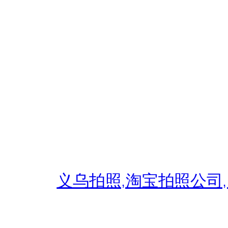
跳
至
内
容
义乌拍照,淘宝拍照公司,义