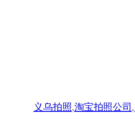
跳
至
内
容
义乌拍照,淘宝拍照公司,义